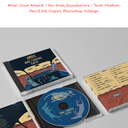
What: Cover Artwork  |  For: Greis, Soundservice  |  Tools: Fineliner, 
Pencil, Ink, Crayon, Photoshop, InDesign