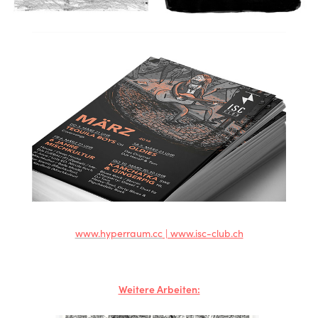
www.hyperraum.cc
| www.isc-club.ch
Weitere Arbeiten: